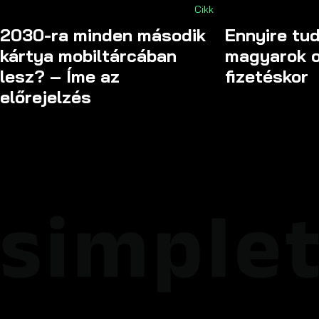
Cikk
2030-ra minden második
Ennyire tu
kártya mobiltárcában
magyarok o
lesz? – Íme az
fizetéskor
előrejelzés