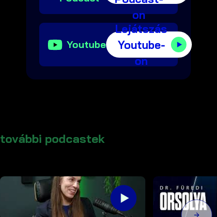
on
Lejátszás
Youtube-
Youtube
on
további podcastek