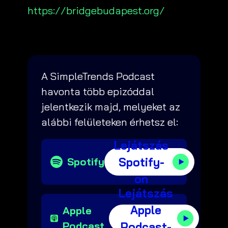
https://bridgebudapest.org/
A SimpleTrends Podcast
havonta több epizóddal
jelentkezik majd, melyeket az
alábbi felületeken érhetsz el:
Lejátszás
Spotify-
Spotify
on
Lejátszás
Apple
Apple
Podcast
Podcast-