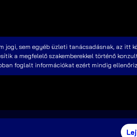
 jogi, sem egyéb üzleti tanácsadásnak, az itt k
sítik a megfelelő szakemberekkel történő konzul
abban foglalt információkat ezért mindig ellenőri
Le