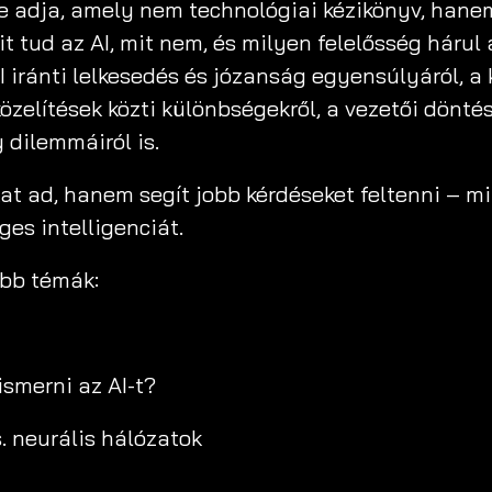
e adja, amely nem technológiai kézikönyv, hane
mit tud az AI, mit nem, és milyen felelősség hárul
I iránti lelkesedés és józanság egyensúlyáról, a
zelítések közti különbségekről, a vezetői döntés
 dilemmáiról is.
t ad, hanem segít jobb kérdéseket feltenni – min
es intelligenciát.
abb témák:
ismerni az AI-t?
. neurális hálózatok