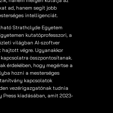
kozik, hanem mélyen kutatja az
okat ad, hanem segít jobb
sterséges intelligenciát.
lálható Strathclyde Egyetem
Egyetemen kutatóprofesszori, a
leti világban AI-szoftver
st hajtott végre. Ugyanakkor
 kapcsolatra összpontosítanak.
nnak érdekében, hogy megértse a
lyba hozni a mesterséges
-tanítvány kapcsolatok
nden vezérigazgatónak tudnia
ty Press kiadásában, amit 2023-