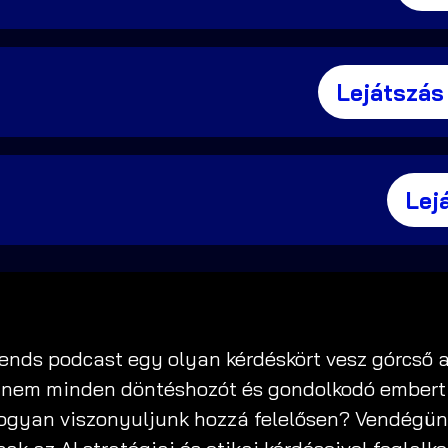
Lejátszás
Lej
ends podcast egy olyan kérdéskört vesz górcső 
nem minden döntéshozót és gondolkodó embert ér
hogyan viszonyuljunk hozzá felelősen? Vendégünk 