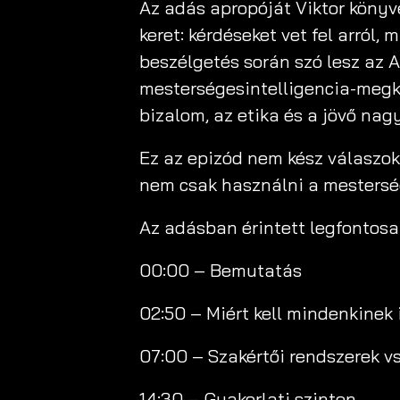
Az adás apropóját Viktor könyv
keret: kérdéseket vet fel arról, 
beszélgetés során szó lesz az A
mesterségesintelligencia-megkö
bizalom, az etika és a jövő nagy
Ez az epizód nem kész válaszoka
nem csak használni a mesterség
Az adásban érintett legfontos
00:00 – Bemutatás
02:50 – Miért kell mindenkinek 
07:00 – Szakértői rendszerek vs
14:30 – Gyakorlati szinten