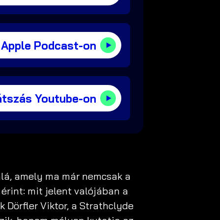
 Apple Podcast-on
átszás Youtube-on
alá, amely ma már nemcsak a
int: mit jelent valójában a
Dörfler Viktor, a Strathclyde