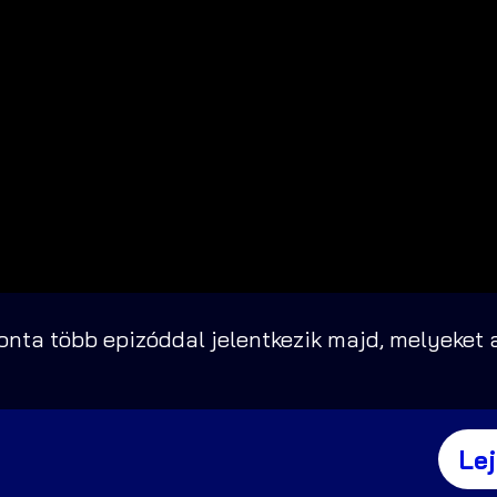
nta több epizóddal jelentkezik majd, melyeket a
Le