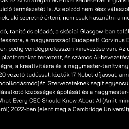
k az AI stratégiai és etikai kérdéseivel foglal
tuíció természetét is. Az epizód nem kész válasz
ek, aki szeretné érteni, nem csak használni a me
sadó, tanító és előadó; a skóciai Glasgow-ban ta
rofesszora, a magyarországi Budapesti Corvinus 
n pedig vendégprofesszori kinevezése van. Az üz
ns platformokat tervezett, és számos AI-bevezeté
gre, a kreativitásra és a nagymester-tanítvány
 20 vezető tudóssal, köztük 17 Nobel-díjassal, a
ndolkodásmódját. Szervezeteknek segít egyensú
udásalkotó közösségek ápolását és a nagymester
 What Every CEO Should Know About AI (Amit mi
iáról) 2022-ben jelent meg a Cambridge Universi