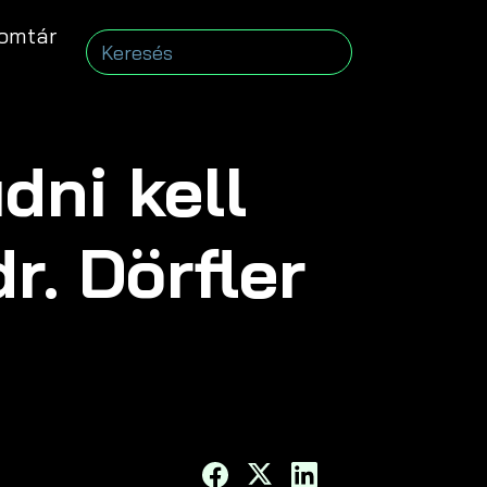
omtár
dni kell
r. Dörfler