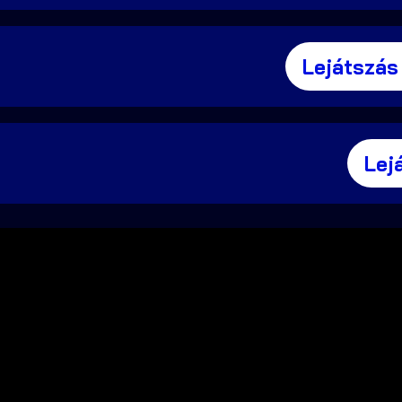
Lejátszás
Lej