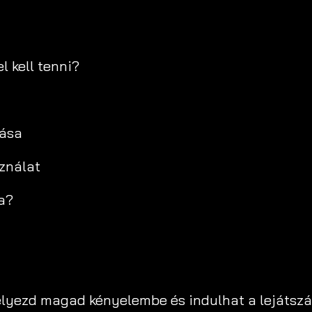
l kell tenni?
zása
sználat
ta?
 helyezd magad kényelembe és indulhat a lejátszá