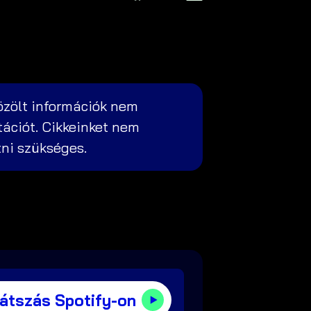
özölt információk nem
tációt. Cikkeinket nem
zni szükséges.
játszás Spotify-on