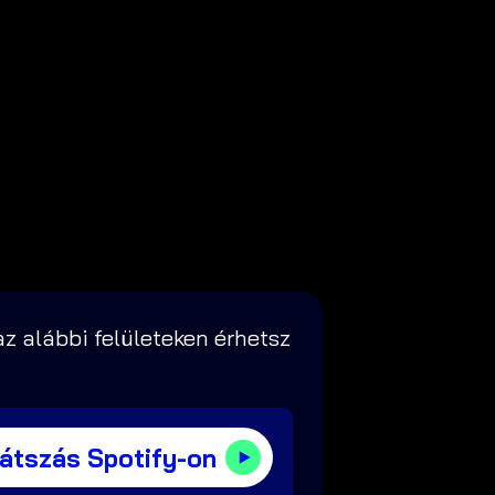
z alábbi felületeken érhetsz
játszás Spotify-on