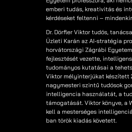
Egyetem professzora, aki nemcsa
emberi tudás, kreativitás és in
kérdéseket feltenni – mindenkin
Dr. Dörfler Viktor tudós, tanác
Üzleti Karán az AI-stratégia p
horvátországi Zágrábi Egyeteme
fejlesztését vezette, intellige
tudományos kutatásai a tehetsé
Viktor mélyinterjúkat készített
nagymesteri szintű tudósok go
intelligencia használatát, a t
támogatását. Viktor könyve, a
kell a mesterséges intelligenc
ban török kiadás követett.