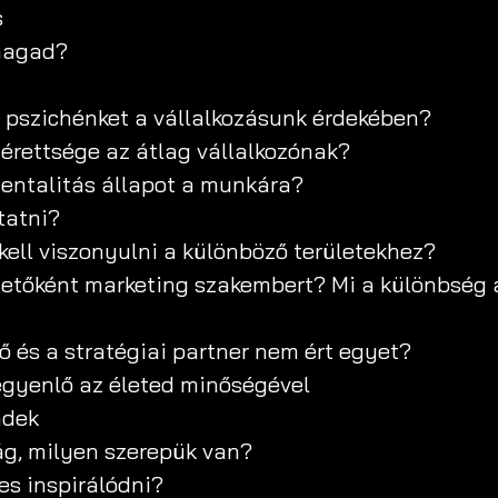
s
 magad?
i pszichénket a vállalkozásunk érdekében?
i érettsége az átlag vállalkozónak?
mentalitás állapot a munkára?
tatni?
kell viszonyulni a különböző területekhez?
tőként marketing szakembert? Mi a különbség a 
tő és a stratégiai partner nem ért egyet?
egyenlő az életed minőségével
ndek
ág, milyen szerepük van?
s inspirálódni?