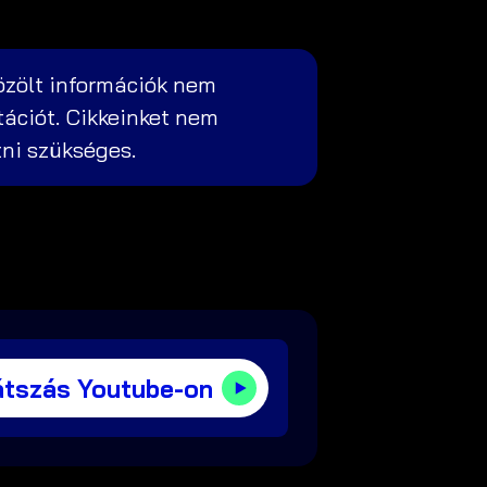
özölt információk nem
tációt. Cikkeinket nem
zni szükséges.
átszás Youtube-on