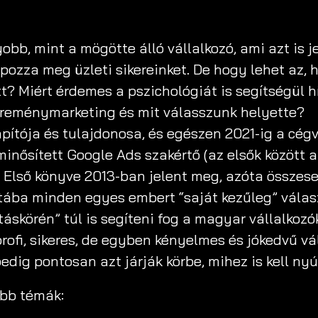
bb, mint a mögötte álló vállalkozó, ami azt is j
zza meg üzleti sikereinket. De hogy lehet az, 
t? Miért érdemes a pszichológiát is segítségül hí
a reménymarketing és mit válasszunk helyette?
apítója és tulajdonosa, és egészen 2021-ig a cégv
minősített Google Ads szakértő (az elsők között 
. Első könyve 2013-ban jelent meg, azóta összes
tába minden egyes embert “saját kezűleg” válasz
áskörén” túl is segíteni fog a magyar vállalkoz
profi, sikeres, de egyben kényelmes és jókedvű v
dig pontosan azt járják körbe, mihez is kell nyúl
abb témák: