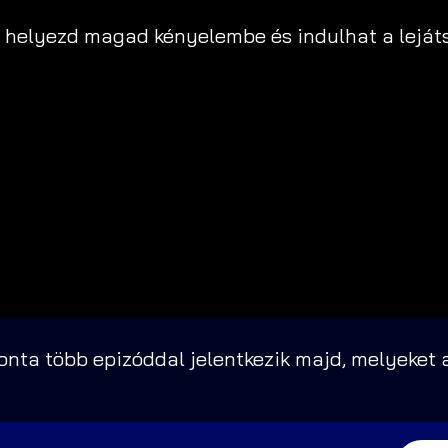
r helyezd magad kényelembe és indulhat a leját
nta több epizóddal jelentkezik majd, melyeket a