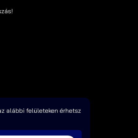
szás!
z alábbi felületeken érhetsz