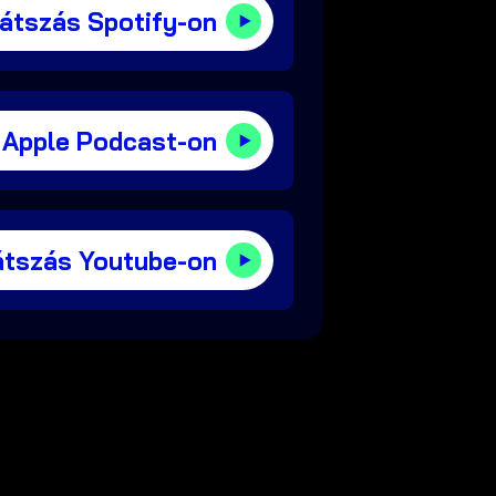
játszás Spotify-on
 Apple Podcast-on
átszás Youtube-on