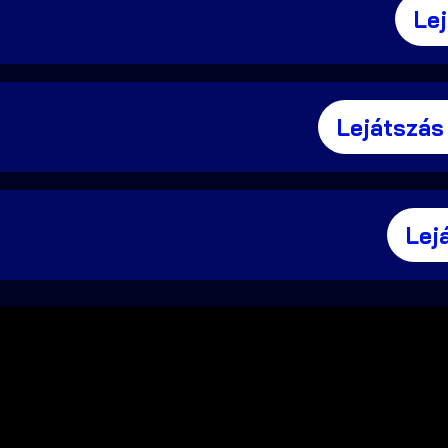
Le
Lejátszás
Lej