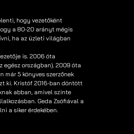
elenti, hogy vezetőként
hogy a 80-20 arányt mégis
vni, ha az üzleti világban
ezetője is. 2006 óta
az egész országban). 2009 óta
en már 5 könyves szerzőnek
t ki. Kristóf 2016-ban döntött
óknak abban, amivel szinte
állalkozásban. Geda Zsófiával a
ni a siker érdekében.