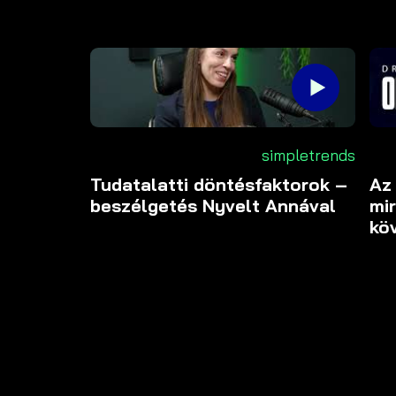
simpletrends
Tudatalatti döntésfaktorok –
Az
beszélgetés Nyvelt Annával
mir
kö