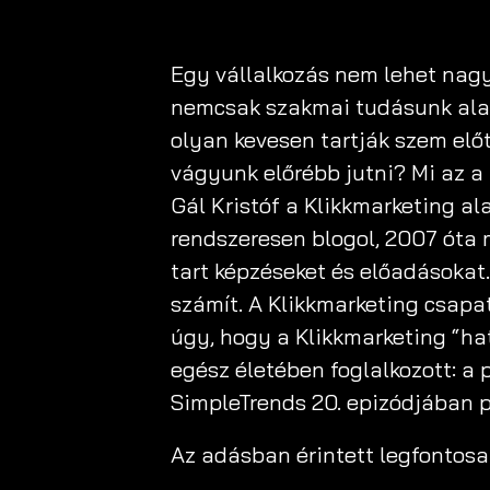
Egy vállalkozás nem lehet nagyo
nemcsak szakmai tudásunk alapo
olyan kevesen tartják szem előt
vágyunk előrébb jutni? Mi az 
Gál Kristóf a Klikkmarketing al
rendszeresen blogol, 2007 óta 
tart képzéseket és előadásokat
számít. A Klikkmarketing csapa
úgy, hogy a Klikkmarketing “hat
egész életében foglalkozott: a 
SimpleTrends 20. epizódjában pe
Az adásban érintett legfontos