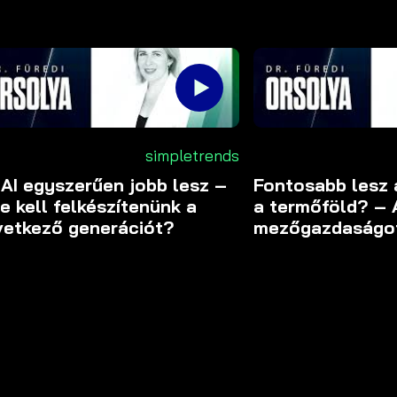
simpletrends
 AI egyszerűen jobb lesz –
Fontosabb lesz 
e kell felkészítenünk a
a termőföld? – A
vetkező generációt?
mezőgazdaságo