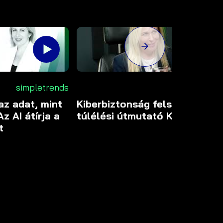
simpletrends
simpletrend
az adat, mint
Kiberbiztonság felsőfokon –
z AI átírja a
túlélési útmutató KKV-knak
t