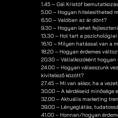
1.45 – Gál Kristóf bemutatkozá
5.00 – Hogyan hitelesítheted
6.50 – Valóban az ár dönt?
9.30 – Hogyan lehet fejleszten
13.30 – Hol tart a pszichológia
16.10 – Milyen hatással van a 
18.20 – Hogyan érdemes változ
20.30 – Vállalkozóként hogyan 
24.00 – Hogyan válasszunk veze
kivitelező között?
27.45 – Mi van akkor, ha a veze
30.00 – A kérdéseid minősége 
32.00 – Aktuális marketing tre
39.00 – Lényeglátás, tudatoss
41.00 – Honnan/hogyan érdeme