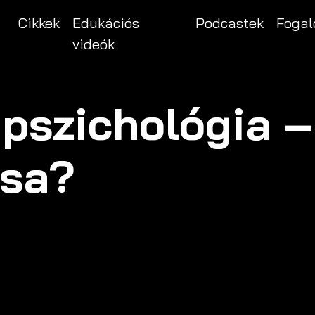
Cikkek
Edukációs
Podcastek
Fogal
videók
 pszichológia –
csa?