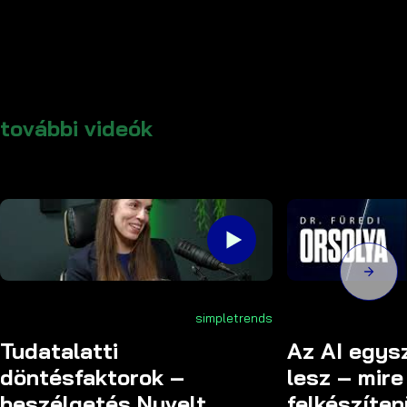
további videók
simpletrends
Tudatalatti
Az AI egys
döntésfaktorok –
lesz – mire 
beszélgetés Nyvelt
felkészíten